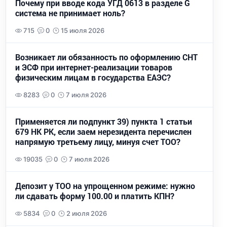
Почему при вводе кода УГД 0613 в разделе G
система не принимает ноль?
715
0
15 июля 2026
Возникает ли обязанность по оформлению СНТ
и ЭСФ при интернет-реализации товаров
физическим лицам в государства ЕАЭС?
8283
0
7 июля 2026
Применяется ли подпункт 39) пункта 1 статьи
679 НК РК, если заем нерезидента перечислен
напрямую третьему лицу, минуя счет ТОО?
19035
0
7 июля 2026
Депозит у ТОО на упрощенном режиме: нужно
ли сдавать форму 100.00 и платить КПН?
5834
0
2 июля 2026