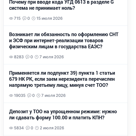
Почему при вводе кода УГД 0613 в разделе G
система не принимает ноль?
715
0
15 июля 2026
Возникает ли обязанность по оформлению СНТ
и ЭСФ при интернет-реализации товаров
физическим лицам в государства ЕАЭС?
8283
0
7 июля 2026
Применяется ли подпункт 39) пункта 1 статьи
679 НК РК, если заем нерезидента перечислен
напрямую третьему лицу, минуя счет ТОО?
19035
0
7 июля 2026
Депозит у ТОО на упрощенном режиме: нужно
ли сдавать форму 100.00 и платить КПН?
5834
0
2 июля 2026