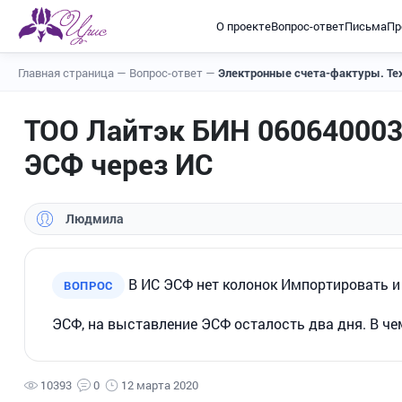
О проекте
Вопрос-ответ
Письма
Пр
Главная страница
—
Вопрос-ответ
—
Электронные счета-фактуры. Те
ТОО Лайтэк БИН 060640003
ЭСФ через ИС
Людмила
В ИС ЭСФ нет колонок Импортировать и
ВОПРОС
ЭСФ, на выставление ЭСФ осталость два дня. В че
10393
0
12 марта 2020