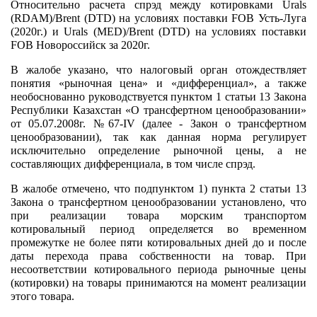
Относительно расчета спрэд между котировками Urals
(RDAM)/Brent (DTD) на условиях поставки FOB Усть-Луга
(2020г.) и Urals (MED)/Brent (DTD) на условиях поставки
FOB Новороссийск за 2020г.
В жалобе указано, что налоговый орган отождествляет
понятия «рыночная цена» и «дифференциал», а также
необоснованно руководствуется пунктом 1 статьи 13 Закона
Республики Казахстан «О трансфертном ценообразовании»
от 05.07.2008г. №67-IV (далее - Закон о трансфертном
ценообразовании), так как данная норма регулирует
исключительно определение рыночной цены, а не
составляющих дифференциала, в том числе спрэд.
В жалобе отмечено, что подпунктом 1) пункта 2 статьи 13
Закона о трансфертном ценообразовании установлено, что
при реализации товара морским транспортом
котировальный период определяется во временном
промежутке не более пяти котировальных дней до и после
даты перехода права собственности на товар. При
несоответствии котировального периода рыночные цены
(котировки) на товары принимаются на момент реализации
этого товара.