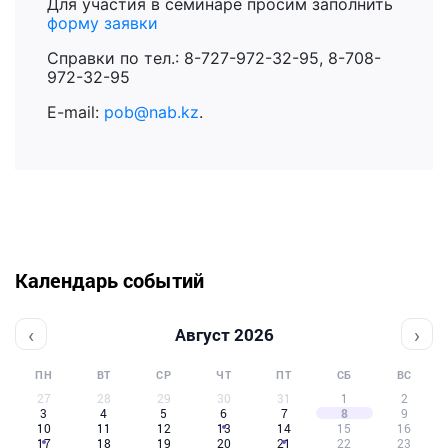
Для участия в семинаре просим заполнить
форму заявки
Справки по тел.: 8-727-972-32-95, 8-708-
972-32-95
E-mail:
pob@nab.kz
.
Календарь событий
‹
›
Август 2026
ПН
ВТ
СР
ЧТ
ПТ
СБ
ВС
27
28
29
30
31
1
2
3
4
5
6
7
8
9
10
11
12
13
14
15
16
17
18
19
20
21
22
23