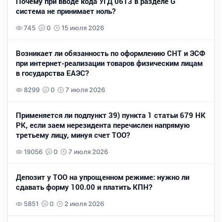
Почему при вводе кода УГД 0613 в разделе G
система не принимает ноль?
745
0
15 июля 2026
Возникает ли обязанность по оформлению СНТ и ЭСФ
при интернет-реализации товаров физическим лицам
в государства ЕАЭС?
8299
0
7 июля 2026
Применяется ли подпункт 39) пункта 1 статьи 679 НК
РК, если заем нерезидента перечислен напрямую
третьему лицу, минуя счет ТОО?
19056
0
7 июля 2026
Депозит у ТОО на упрощенном режиме: нужно ли
сдавать форму 100.00 и платить КПН?
5851
0
2 июля 2026