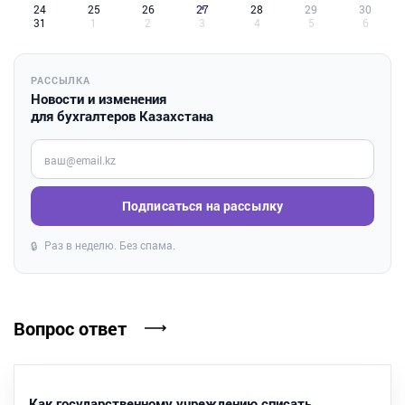
24
25
26
27
28
29
30
31
1
2
3
4
5
6
РАССЫЛКА
Новости и изменения
для бухгалтеров Казахстана
Введите ваш e-mail
Подписаться на рассылку
Раз в неделю. Без спама.
🔒
Вопрос ответ
Как государственному учреждению списать