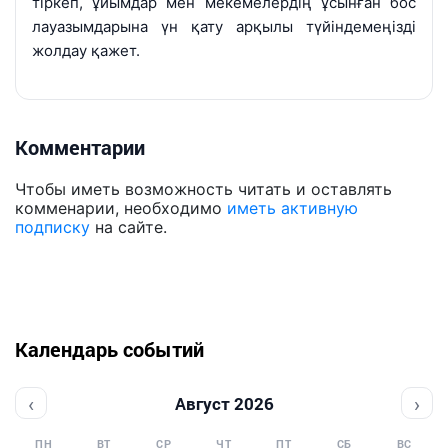
тіркеп, ұйымдар мен мекемелердің ұсынған бос
лауазымдарына үн қату арқылы түйіндемеңізді
жолдау қажет.
Комментарии
Чтобы иметь возможность читать и оставлять
комменарии, необходимо
иметь активную
подписку
на сайте.
Календарь событий
‹
›
Август 2026
ПН
ВТ
СР
ЧТ
ПТ
СБ
ВС