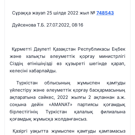
Сұраққа жауап 25 шілде 2022 жыл №
748543
Дуйсенова Т.Б. 27.07.2022, 08:16
Құрметті Даулет! Қазақстан Республикасы Еңбек
және халықты әлеуметтік қорғау министрлігі
Сіздің өтінішіңізді өз құзыреті шегінде қарап,
келесіні хабарлайды.
Түркістан облысының жұмыспен қамтуды
үйлестіру және әлеуметтік қорғау басқармасының
ақпаратына сәйкес, 2022 жылғы 2 ақпаннан а.ж.
соңына дейін «AMANAT» партиясы қоғамдық
бірлестігінің Түркістан қалалық филиалына
қоғамдық жұмысқа жолданғансыз.
Қазіргі уақытта жұмыспен қамтуды қамтамасыз