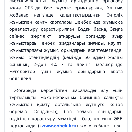
субсидияланатын жұмыс орындарына орналасу
және ЭЕБ-да бос жұмыс орындарына, Ұлттық
жобалар негізінде қалыптастырылған Өңірлік
жұмыспен қамту карталары шеңберінде жұмысқа
орналастыру қарастырылған. Бұдан басқа, Заңға
сәйкес жергілікті атқарушы органдар ауыр
жұмыстарды, еңбек жағдайлары зиянды, қауіпті
жұмыстардағы жұмыс орындарын есептемегенде,
жұмыс істейтіндердің (кемінде 50 адам) жалпы
санының 2-ден 4% - ға дейінгі мөлшерінде
мүгедектер үшін жұмыс орындарына квота
белгілейді.
Жоғарыда көрсетілген шараларды алу үшін
тұрғылықты мекен-жайыңыз бойынша халықты
жұмыспен қамту орталығына жүгінуге кеңес
береміз. Сондай-ақ, бос жұмыс орындарын
өздігінен қарастыру мүмкіндігі бар, ол үшін ЭЕБ
порталында («
www.enbek.kz»
) жеке кабинетіңізді