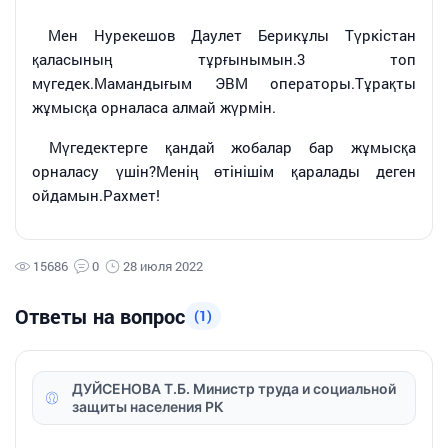
Мен Нурекешов Даулет Берикұлы Түркістан
қаласының тұрғынымын.3 топ
мүгедек.Мамандығым ЭВМ операторы.Тұрақты
жұмысқа орналаса алмай жүрмін.
Мүгедектерге қандай жобалар бар жұмысқа
орналасу үшін?Менің өтінішім қаралады деген
ойдамын.Рахмет!
15686
0
28 июля 2022
Ответы на вопрос
(1)
ДУЙСЕНОВА Т.Б. Министр труда и социальной
защиты населения РК