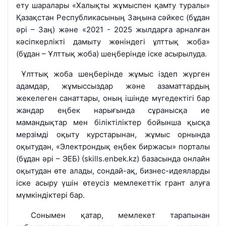
ету шаралары «Халықты жұмыспен қамту туралы»
Қазақстан Республикасының Заңына сәйкес (бұдан
әрі – Заң) және «2021 - 2025 жылдарға арналған
кәсіпкерлікті дамыту жөніндегі ұлттық жоба»
(бұдан – Ұлттық жоба) шеңберінде іске асырылуда.
Ұлттық жоба шеңберінде жұмыс іздеп жүрген
адамдар, жұмыссыздар және азаматтардың
жекелеген санаттары, оның ішінде мүгедектігі бар
жандар еңбек нарығында сұранысқа ие
мамандықтар мен біліктіліктер бойынша қысқа
мерзімді оқыту курстарынан, жұмыс орнында
оқытудан, «Электрондық еңбек биржасы» порталы
(бұдан әрі – ЭЕБ) (skills.enbek.kz) базасында онлайн
оқытудан өте алады, сондай-ақ, бизнес-идеяларды
іске асыру үшін өтеусіз мемлекеттік грант алуға
мүмкіндіктері бар.
Сонымен қатар, мемлекет тарапынан