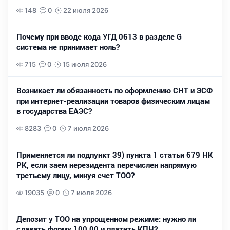
148
0
22 июля 2026
Почему при вводе кода УГД 0613 в разделе G
система не принимает ноль?
715
0
15 июля 2026
Возникает ли обязанность по оформлению СНТ и ЭСФ
при интернет-реализации товаров физическим лицам
в государства ЕАЭС?
8283
0
7 июля 2026
Применяется ли подпункт 39) пункта 1 статьи 679 НК
РК, если заем нерезидента перечислен напрямую
третьему лицу, минуя счет ТОО?
19035
0
7 июля 2026
Депозит у ТОО на упрощенном режиме: нужно ли
сдавать форму 100.00 и платить КПН?