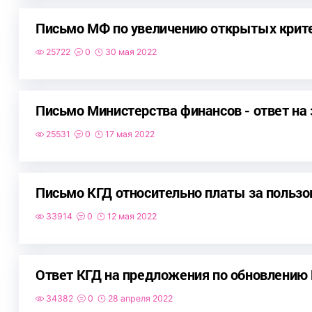
Письмо МФ по увеличению открытых крите
25722
0
30 мая 2022
Письмо Министерства финансов - ответ н
25531
0
17 мая 2022
Письмо КГД относительно платы за польз
33914
0
12 мая 2022
Ответ КГД на предложения по обновлению
34382
0
28 апреля 2022