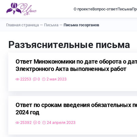
О проекте
Вопрос-ответ
Письма
Пр
Главная страница
—
Письма
—
Письма госорганов
Разъяснительные письма
Ответ Минэкономики по дате оборота о да
Электронного Акта выполненных работ
22253
0
2 мая 2023
Ответ по срокам введения обязательных п
2024 год
25392
0
24 апреля 2023