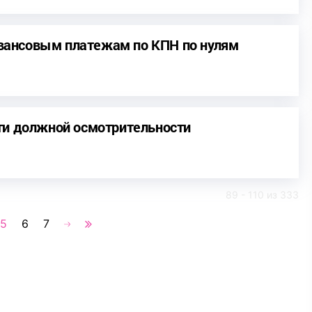
 авансовым платежам по КПН по нулям
ти должной осмотрительности
89 - 110 из 333
5
6
7