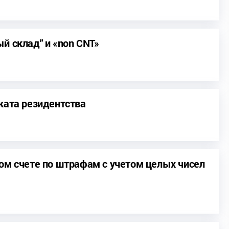
й склад" и «non CNT»
ката резидентства
ом счете по штрафам с учетом целых чисел