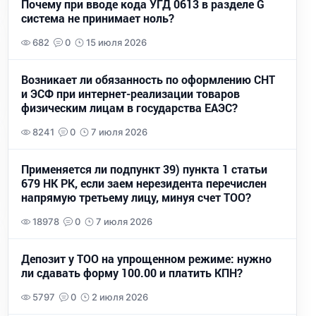
Почему при вводе кода УГД 0613 в разделе G
система не принимает ноль?
682
0
15 июля 2026
Возникает ли обязанность по оформлению СНТ
и ЭСФ при интернет-реализации товаров
физическим лицам в государства ЕАЭС?
8241
0
7 июля 2026
Применяется ли подпункт 39) пункта 1 статьи
679 НК РК, если заем нерезидента перечислен
напрямую третьему лицу, минуя счет ТОО?
18978
0
7 июля 2026
Депозит у ТОО на упрощенном режиме: нужно
ли сдавать форму 100.00 и платить КПН?
5797
0
2 июля 2026