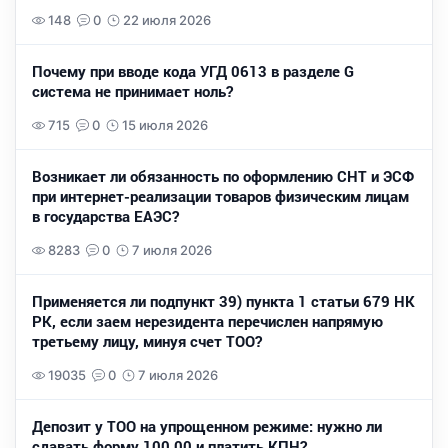
148
0
22 июля 2026
Почему при вводе кода УГД 0613 в разделе G
система не принимает ноль?
715
0
15 июля 2026
Возникает ли обязанность по оформлению СНТ и ЭСФ
при интернет-реализации товаров физическим лицам
в государства ЕАЭС?
8283
0
7 июля 2026
Применяется ли подпункт 39) пункта 1 статьи 679 НК
РК, если заем нерезидента перечислен напрямую
третьему лицу, минуя счет ТОО?
19035
0
7 июля 2026
Депозит у ТОО на упрощенном режиме: нужно ли
сдавать форму 100.00 и платить КПН?